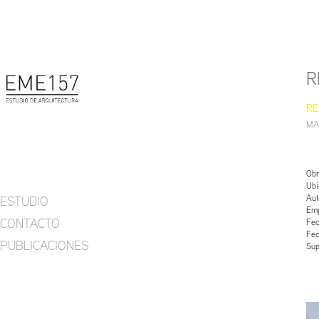
R
RE
MA
Obr
Ubi
Aut
ESTUDIO
Emp
CONTACTO
Fec
Fec
PUBLICACIONES
Sup
.