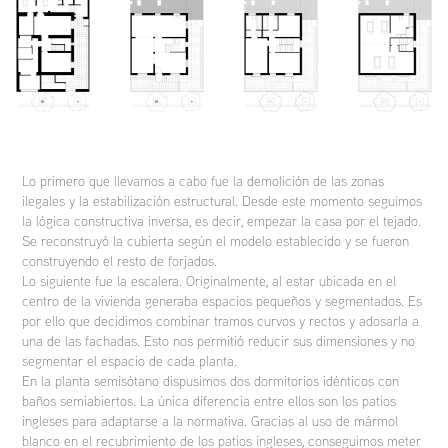
Lo primero que llevamos a cabo fue la demolición de las zonas
ilegales y la estabilización estructural. Desde este momento seguimos
la lógica constructiva inversa, es decir, empezar la casa por el tejado.
Se reconstruyó la cubierta según el modelo establecido y se fueron
construyendo el resto de forjados.
Lo siguiente fue la escalera. Originalmente, al estar ubicada en el
centro de la vivienda generaba espacios pequeños y segmentados. Es
por ello que decidimos combinar tramos curvos y rectos y adosarla a
una de las fachadas. Esto nos permitió reducir sus dimensiones y no
segmentar el espacio de cada planta.
En la planta semisótano dispusimos dos dormitorios idénticos con
baños semiabiertos. La única diferencia entre ellos son los patios
ingleses para adaptarse a la normativa. Gracias al uso de mármol
blanco en el recubrimiento de los patios ingleses, conseguimos meter